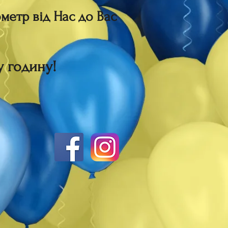
метр від Нас до Вас
у годину!