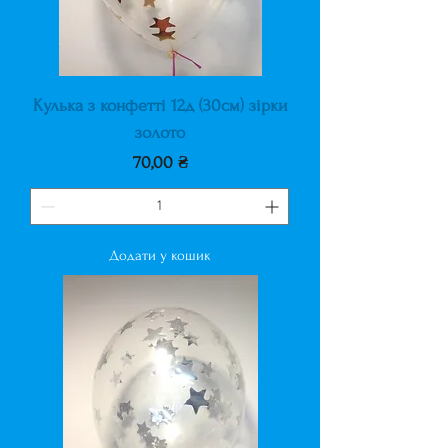
Кулька з конфетті 12д (30см) зірки
золото
Ціна
70,00 ₴
Додати у кошик