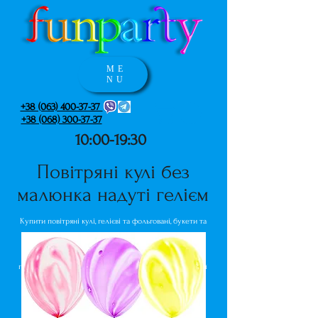
ME
NU
+38 (063) 400-37-37
+38 (068) 300-37-37
10:00-19:30
Повітряні кулі без
малюнка надуті гелієм
Купити повітряні кулі, гелієві та фольговані, букети та
фігури з повітряних кульок. Цілодобова доставка
повітряних кульок по Києву. Магазин куль та святкової
продукції Funparty.