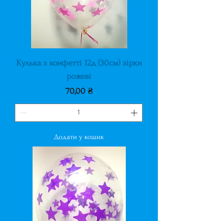
Кулька з конфетті 12д (30см) зірки
рожеві
Ціна
70,00 ₴
Додати у кошик