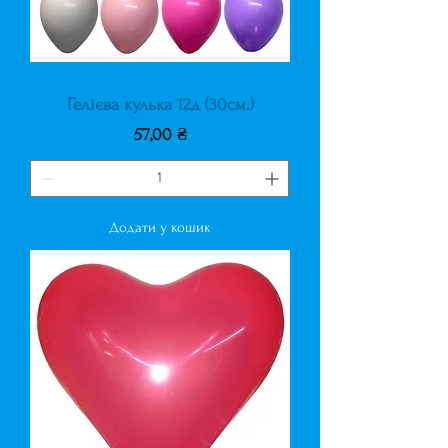
Гелієва кулька 12д (30см.)
Ціна
57,00 ₴
Додати у кошик