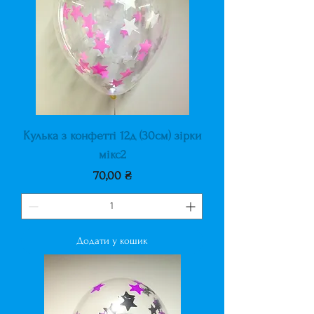
Кулька з конфетті 12д (30см) зірки
мікс2
Ціна
70,00 ₴
Додати у кошик