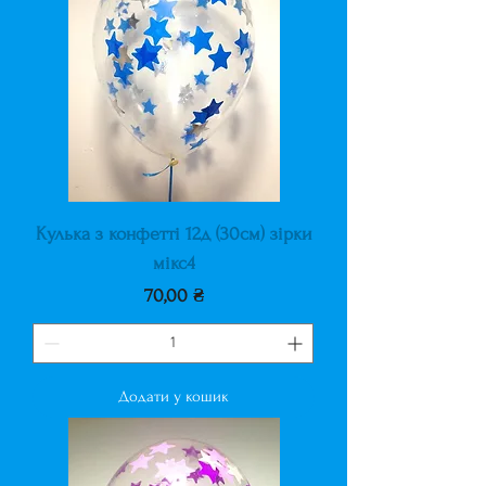
Кулька з конфетті 12д (30см) зірки
мікс4
Ціна
70,00 ₴
Додати у кошик