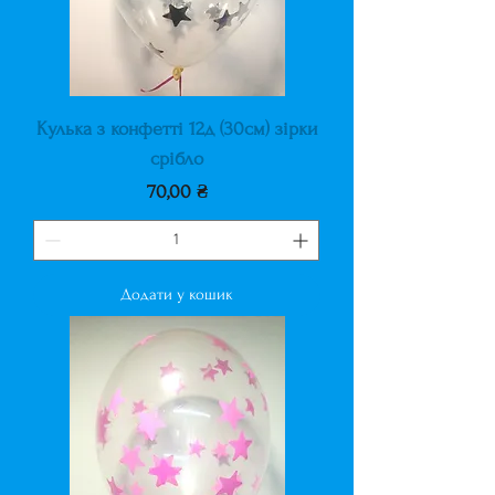
Кулька з конфетті 12д (30см) зірки
срібло
Ціна
70,00 ₴
Додати у кошик