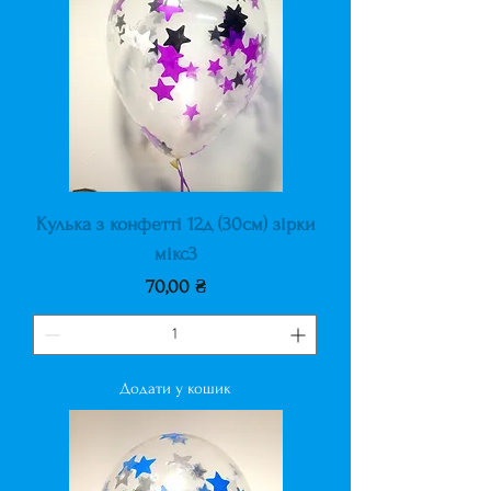
Кулька з конфетті 12д (30см) зірки
мікс3
Ціна
70,00 ₴
Додати у кошик