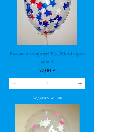
Кулька з конфетті 12д (30см) зірки
мікс 1
Ціна
70,00 ₴
Додати у кошик