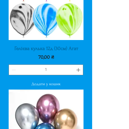
Гелієва кулька 12д (30см) Агат
Ціна
70,00 ₴
Додати у кошик