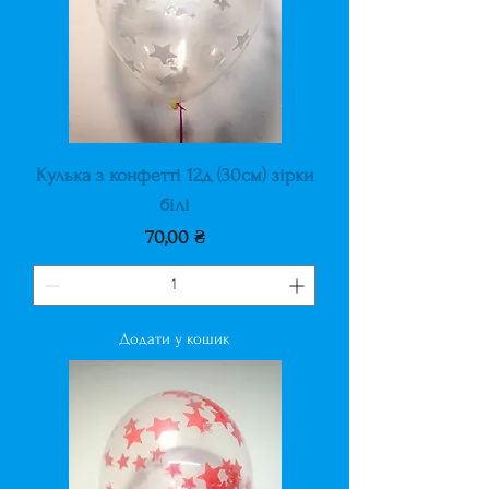
Кулька з конфетті 12д (30см) зірки
білі
Ціна
70,00 ₴
Додати у кошик