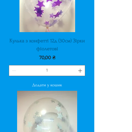
Кулька з конфетті 12д (30см) Зірки
фіолетові
Ціна
70,00 ₴
Додати у кошик