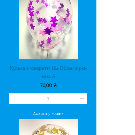
Кулька з конфетті 12д (30см) зірки
мікс 5
Ціна
70,00 ₴
Додати у кошик