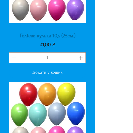
Гелієва кулька 10д (25см.)
Ціна
41,00 ₴
Додати у кошик