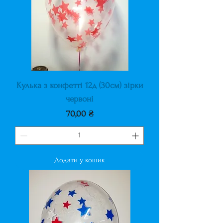
Кулька з конфетті 12д (30см) зірки
червоні
Ціна
70,00 ₴
Додати у кошик