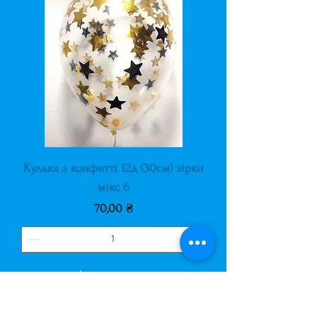
Кулька з конфетті 12д (30см) зірки
мікс 6
Ціна
70,00 ₴
Додати у кошик