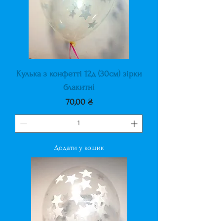
Кулька з конфетті 12д (30см) зірки
блакитні
Ціна
70,00 ₴
Додати у кошик