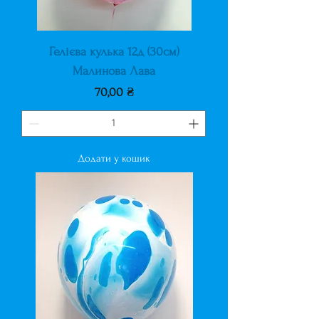
Гелієва кулька 12д (30см)
Малинова Лава
Ціна
70,00 ₴
Додати у кошик