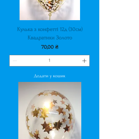
Кулька з конфетті 12д (30см)
Квадратики Золото
Ціна
70,00 ₴
Додати у кошик