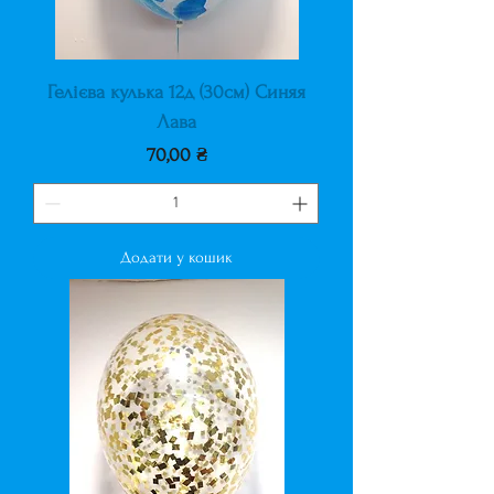
Гелієва кулька 12д (30см) Синяя
Лава
Ціна
70,00 ₴
Додати у кошик