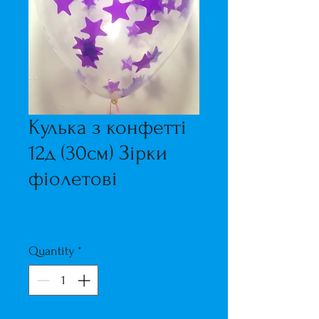
Кулька з конфетті
12д (30см) Зірки
фіолетові
Price
70,00₴
Quantity
*