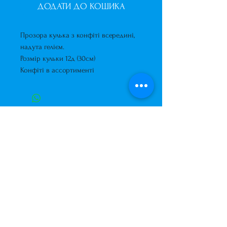
ДОДАТИ ДО КОШИКА
Прозора кулька з конфіті всередині,
надута гелієм.
Розмір кульки 12д (30см)
Конфіті в ассортименті
Завжди до Ваших послуг
+38 (063) 400-37-37
(Viber/Telegram)
+38 (068) 300-37-37
вул. Архітектора Вербицького 30а,
ТЦ Сільпо, вхід зі зворотньої сторони
будівлі.
500м від м. Вирлиця,