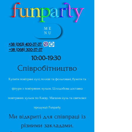
ME
NU
+38 (063) 400-37-37
+38 (068) 300-37-37
10:00-19:30
Співробітництво
Купити повітряні кулі, гелієві та фольговані, букети та
фігури з повітряних кульок. Цілодобова доставка
повітряних кульок по Києву. Магазин куль та святкової
продукції Funparty.
Ми відкриті для співпраці із
різними закладами.