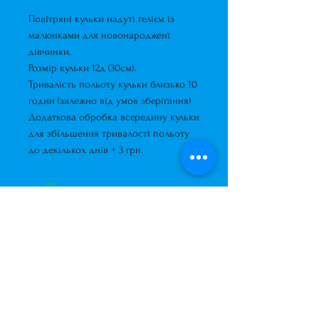
Повітряні кульки надуті гелієм із
малюнками для новонародженї
дівчинки.
Розмір кульки 12д (30см).
Тривалість польоту кульки близько 10
годин (залежно від умов зберігання)
Додаткова обробка всередину кульки
для збільшення тривалості польоту
до декількох днів + 3 грн.
Завжди до Ваших послуг
+38 (063) 400-37-37
(Viber/Telegram)
+38 (068) 300-37-37
вул. Архітектора Вербицького 30а,