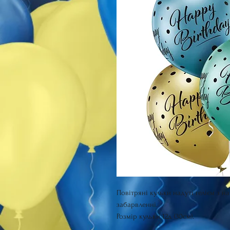
Повітряні кульки надуті гелієм з 
забарвленні.
Розмір кульки 12д (30см).