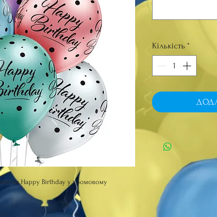
Кількість
*
ДОД
написом Happy Birthday у хромовому