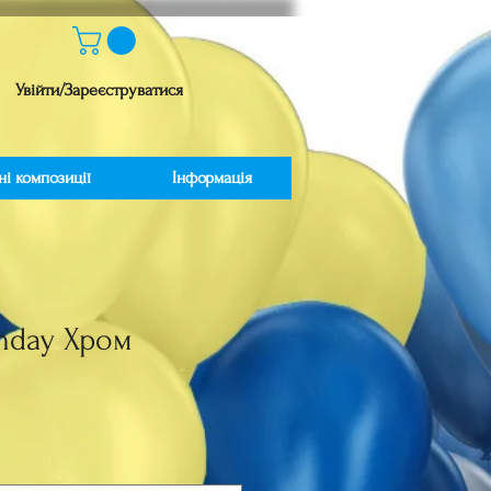
Увійти/Зареєструватися
ні композиції
Інформація
thday Хром
на