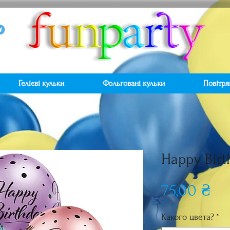
Гелієві кульки
Фольговані кульки
Повітря
Happy Bir
Ці
75,00 ₴
Какого цвета?
*