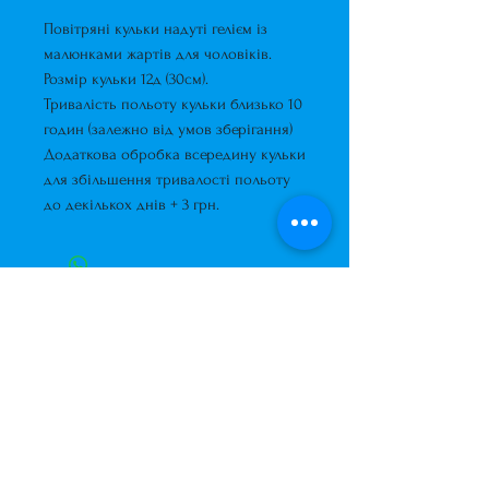
Повітряні кульки надуті гелієм із
малюнками жартів для чоловіків.
Розмір кульки 12д (30см).
Тривалість польоту кульки близько 10
годин (залежно від умов зберігання)
Додаткова обробка всередину кульки
для збільшення тривалості польоту
до декількох днів + 3 грн.
Завжди до Ваших послуг
+38 (063) 400-37-37
(Viber/Telegram)
+38 (068) 300-37-37
вул. Архітектора Вербицького 30а,
ТЦ Сільпо, вхід зі зворотньої сторони