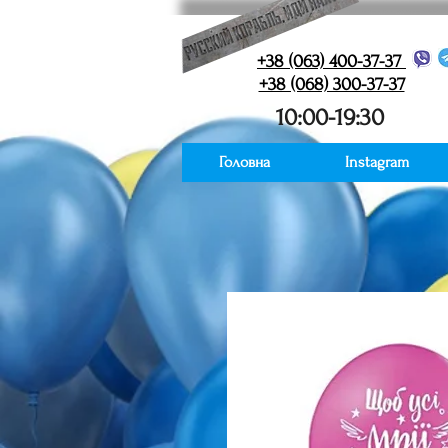
+38 (063) 400-37-37
+38 (068) 300-37-37
10:00-19:30
Головна
Instagram