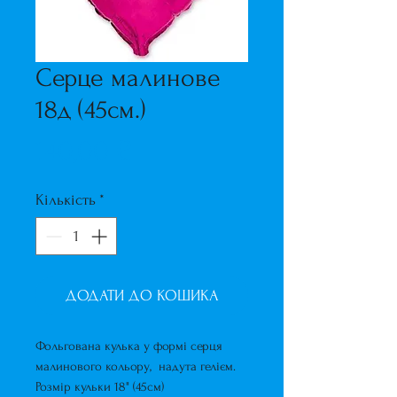
Серце малинове
18д (45см.)
Ціна
140,00 ₴
Кількість
*
ДОДАТИ ДО КОШИКА
Фольгована кулька у формі серця
малинового кольору, надута гелієм.
Розмір кульки 18" (45см)