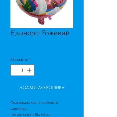
Єдиноріг Рожевий
Ціна
160,00 ₴
Кількість
*
ДОДАТИ ДО КОШИКА
Фольгована куля з малюнком
єдиногора.
Розмір кульки 18д (45см)