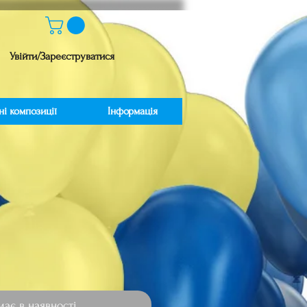
Увійти/Зареєструватися
ні композиції
Інформація
іна
ає в наявності