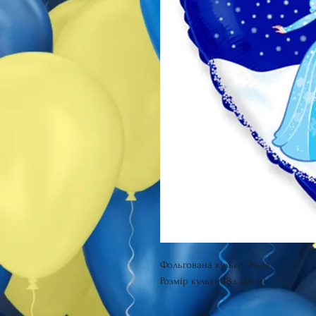
Фольгована кулька Эльза.
Розмір кульки 18д (45см)