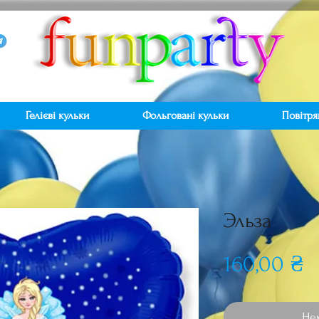
Гелієві кульки
Фольговані кульки
Повітря
Эльза
Ц
160,00 ₴
Нем