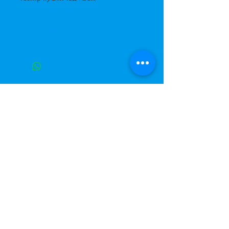
Краткое описание
Завжди до Ваших послуг
+38 (063) 400-37-37
(Viber/Telegram)
+38 (068) 300-37-37
вул. Архітектора Вербицького 30а,
ТЦ Сільпо, вхід зі зворотньої сторони
будівлі.
500м від м. Вирлиця,
Дарницький район,
м. Київ, Україна.