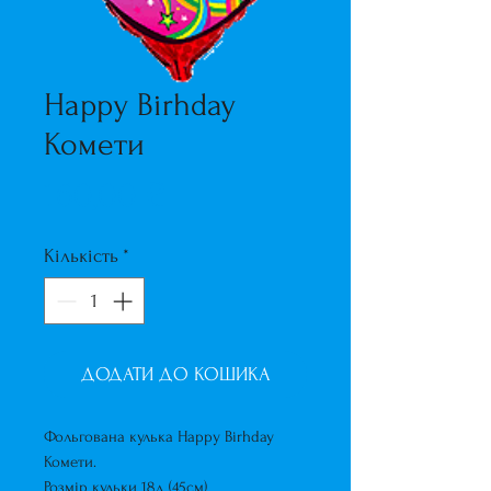
Happy Birhday
Комети
Ціна
160,00 ₴
Кількість
*
ДОДАТИ ДО КОШИКА
Фольгована кулька Happy Birhday
Комети.
Розмір кульки 18д (45см)