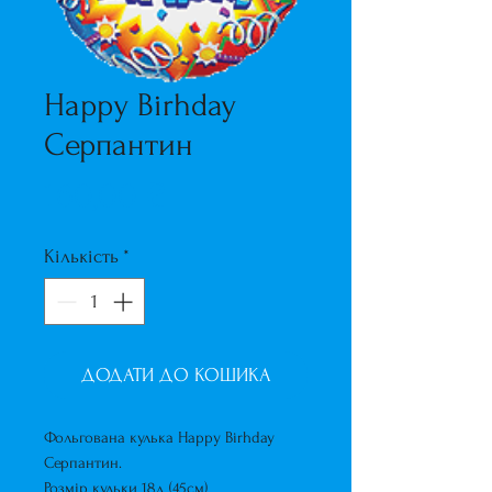
Happy Birhday
Серпантин
Ціна
160,00 ₴
Кількість
*
ДОДАТИ ДО КОШИКА
Фольгована кулька Happy Birhday
Серпантин.
Розмір кульки 18д (45см)