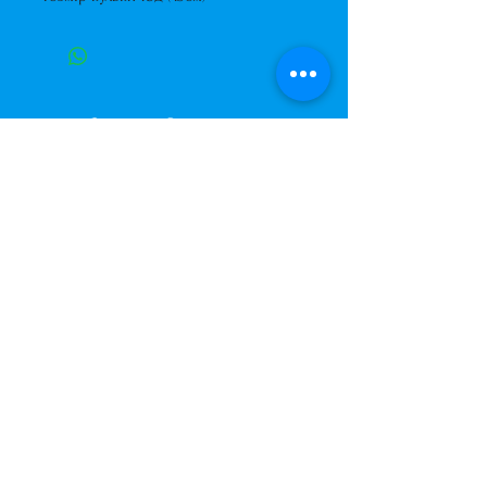
Завжди до Ваших послуг
+38 (063) 400-37-37
(Viber/Telegram)
+38 (068) 300-37-37
вул. Архітектора Вербицького 30а,
ТЦ Сільпо, вхід зі зворотньої сторони
будівлі.
500м від м. Вирлиця,
Дарницький район,
м. Київ, Україна.
shariki.site@gmail.com