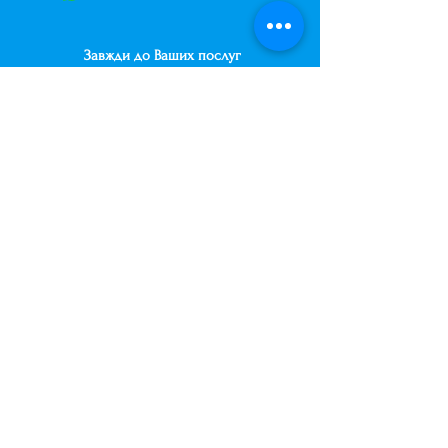
Завжди до Ваших послуг
+38 (063) 400-37-37
(Viber/Telegram)
+38 (068) 300-37-37
вул. Архітектора Вербицького 30а,
ТЦ Сільпо, вхід зі зворотньої сторони
будівлі.
500м від м. Вирлиця,
Дарницький район,
м. Київ, Україна.
shariki.site@gmail.com