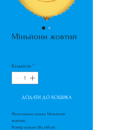
Міньйони жовтий
Ціна
160,00 ₴
Кількість
*
ДОДАТИ ДО КОШИКА
Фольгована кулька Міньйони
жовтий.
Розмір кульки 18д (45см)