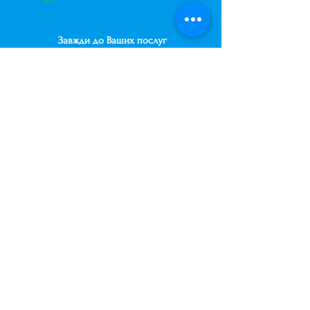
Завжди до Ваших послуг
+38 (063) 400-37-37
(Viber/Telegram)
+38 (068) 300-37-37
вул. Архітектора Вербицького 30а,
ТЦ Сільпо, вхід зі зворотньої сторони
будівлі.
500м від м. Вирлиця,
Дарницький район,
м. Київ, Україна.
shariki.site@gmail.com