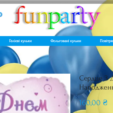
Гелієві кульки
Фольговані кульки
Повітря
Сердце З 
Народженн
Ц
160,00 ₴