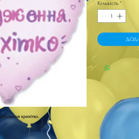
Кількість
*
ДОД
ародження крихітко.