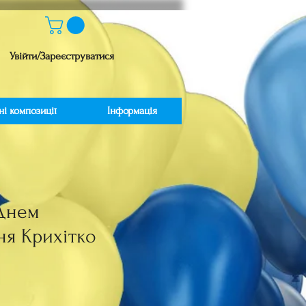
Увійти/Зареєструватися
ні композиції
Інформація
Днем
я Крихітко
іна