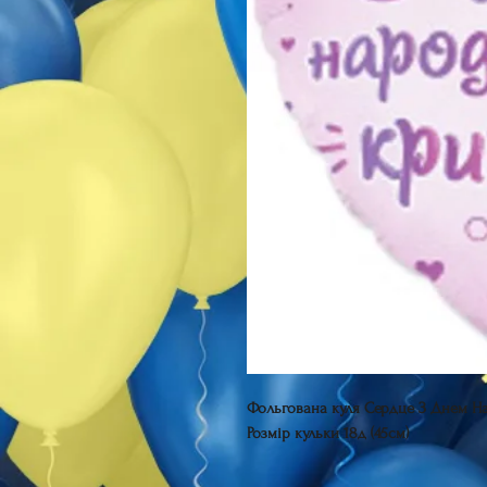
Фольгована куля Сердце З Днем Н
Розмір кульки 18д (45см)