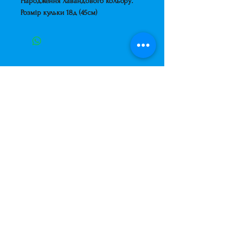
Народження лавандового кольору.
Розмір кульки 18д (45см)
Завжди до Ваших послуг
+38 (063) 400-37-37
(Viber/Telegram)
+38 (068) 300-37-37
вул. Архітектора Вербицького 30а,
ТЦ Сільпо, вхід зі зворотньої сторони
будівлі.
500м від м. Вирлиця,
Дарницький район,
м. Київ, Україна.
shariki.site@gmail.com