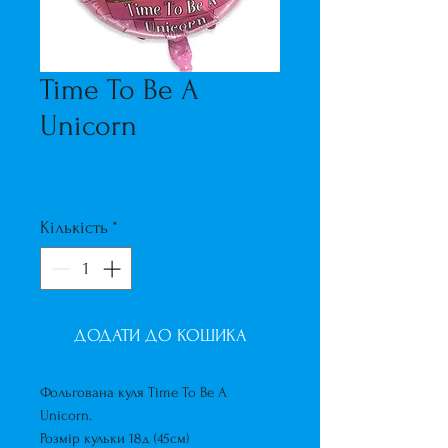
Time To Be A
Unicorn
Ціна
160,00 ₴
Кількість
*
ДОДАТИ ДО КОШИКА
Фольгована куля Time To Be A
Unicorn.
Розмір кульки 18д (45см)