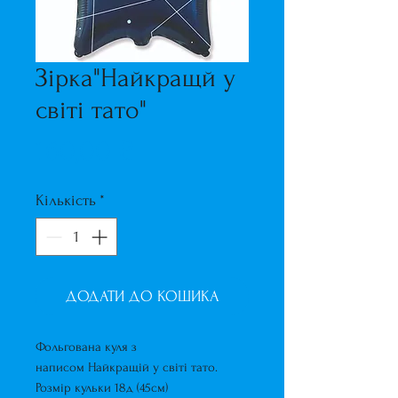
Зірка"Найкращй у
світі тато"
Ціна
160,00 ₴
Кількість
*
ДОДАТИ ДО КОШИКА
Фольгована куля з
написом Найкращій у світі тато.
Розмір кульки 18д (45см)