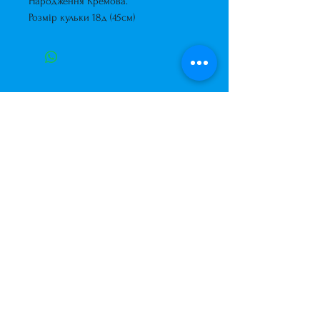
Народження Кремова.
Розмір кульки 18д (45см)
Завжди до Ваших послуг
+38 (063) 400-37-37
(Viber/Telegram)
+38 (068) 300-37-37
вул. Архітектора Вербицького 30а,
ТЦ Сільпо, вхід зі зворотньої сторони
будівлі.
500м від м. Вирлиця,
Дарницький район,
м. Київ, Україна.
shariki.site@gmail.com