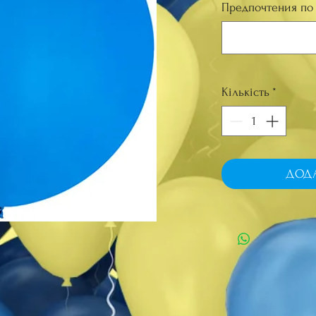
Предпочтения по 
Кількість
*
ДОД