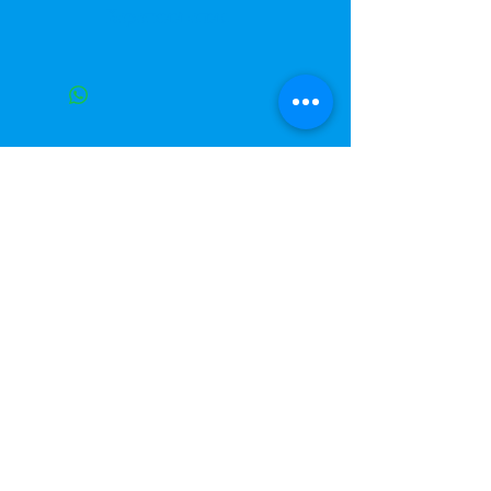
Короткий опис
Фольгована куля у формі
Майнкрафт.
Розмір кулі приблизно 60см
Завжди до Ваших послуг
+38 (063) 400-37-37
(Viber/Telegram)
+38 (068) 300-37-37
вул. Архітектора Вербицького 30а,
ТЦ Сільпо, вхід зі зворотньої сторони
будівлі.
500м від м. Вирлиця,
Дарницький район,
м. Київ, Україна.
shariki.site@gmail.com