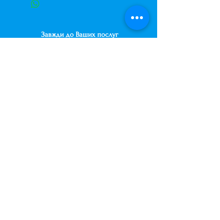
Завжди до Ваших послуг
+38 (063) 400-37-37
(Viber/Telegram)
+38 (068) 300-37-37
вул. Архітектора Вербицького 30а,
ТЦ Сільпо, вхід зі зворотньої сторони
будівлі.
500м від м. Вирлиця,
Дарницький район,
м. Київ, Україна.
shariki.site@gmail.com