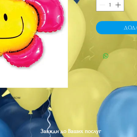
ДОД
і смайликом
Завжди до Ваших послуг