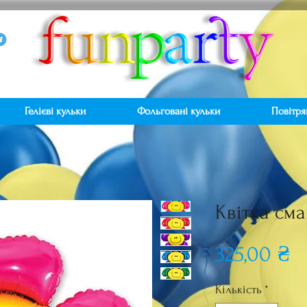
Гелієві кульки
Фольговані кульки
Повітря
Квітка см
Ц
325,00 ₴
Кількість
*