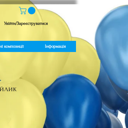
Увійти/Зареєструватися
ні композиції
Інформація
айлик
іна