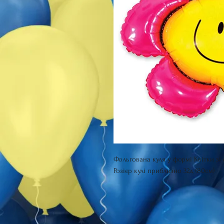
Фольгована куля у формі Квітки з
Розієр кулі приблизно 32д (80см)