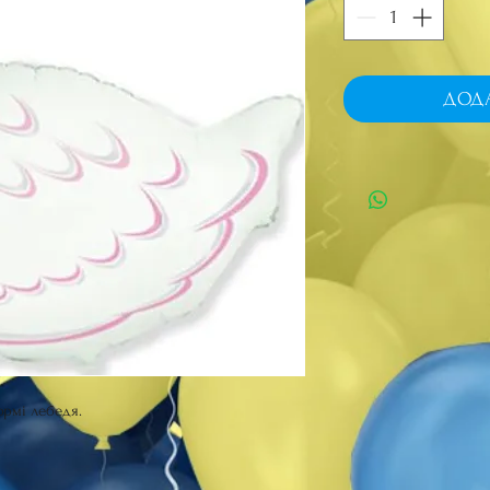
ДОД
ормі лебедя.