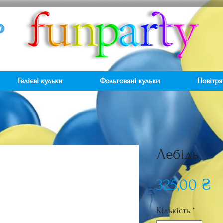
Гелієві кульки
Фольговані кульки
Повітря
Лебідь
Ц
325,00 ₴
Кількість
*