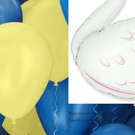
Фольгована куля надута гелієм у ф
Розмір кульки 50*50см.