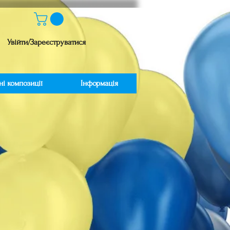
Увійти/Зареєструватися
ні композиції
Інформація
іна