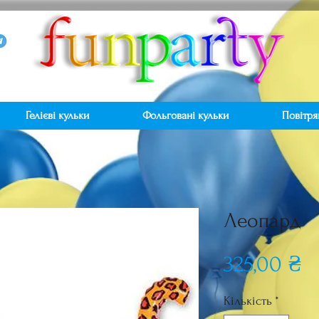
Гелієві кульки
Фольговані кульки
Повітря
Леопард
Ц
325,00 ₴
Кількість
*