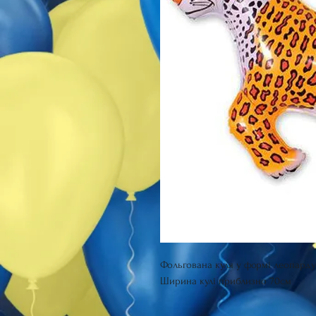
Фольгована куля у формі леопард
Ширина кулі приблизно 70см