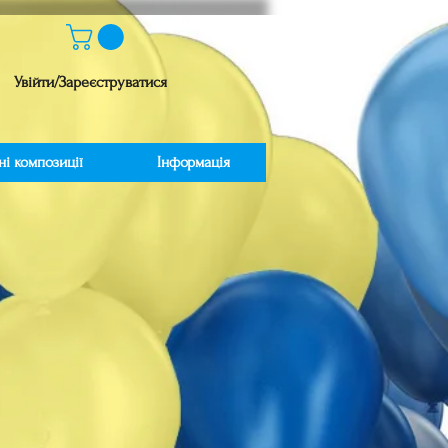
Увійти/Зареєструватися
ні композиції
Інформація
іна