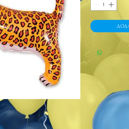
ДОД
у.