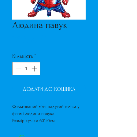
Людина павук
Ціна
250,00 ₴
Кількість
*
ДОДАТИ ДО КОШИКА
Фольгований м'яч надутий гелієм у
формі людини павука.
Розмір кульки 60*40см.