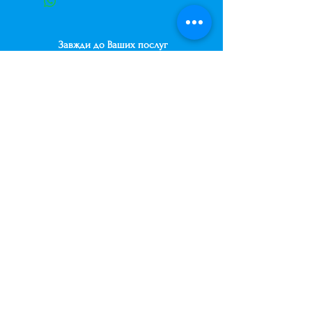
Завжди до Ваших послуг
+38 (063) 400-37-37
(Viber/Telegram)
+38 (068) 300-37-37
вул. Архітектора Вербицького 30а,
ТЦ Сільпо, вхід зі зворотньої сторони
будівлі.
500м від м. Вирлиця,
Дарницький район,
м. Київ, Україна.
shariki.site@gmail.com