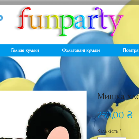
Гелієві кульки
Фольговані кульки
Повітря
Мишка хл
Ц
250,00 ₴
Кількість
*