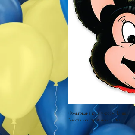
Фольгована куля у формі Мишки
Висота кулі приблизно 50см