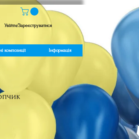
Увійти/Зареєструватися
ні композиції
Інформація
опчик
іна