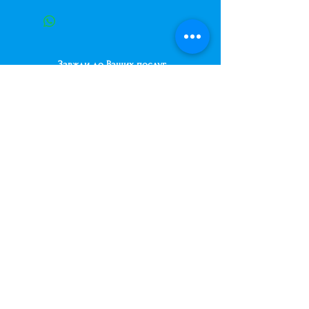
Завжди до Ваших послуг
+38 (063) 400-37-37
(Viber/Telegram)
+38 (068) 300-37-37
вул. Архітектора Вербицького 30а,
ТЦ Сільпо, вхід зі зворотньої сторони
будівлі.
500м від м. Вирлиця,
Дарницький район,
м. Київ, Україна.
shariki.site@gmail.com