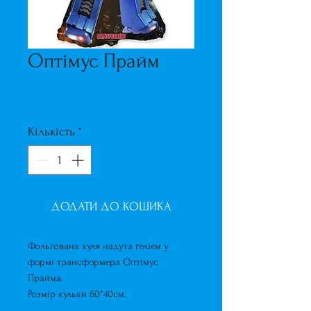
Оптімус Прайм
Ціна
325,00 ₴
Кількість
*
ДОДАТИ ДО КОШИКА
Фольгована куля надута гелієм у
формі трансформера Оптімус
Прайма.
Розмір кульки 60*40см.