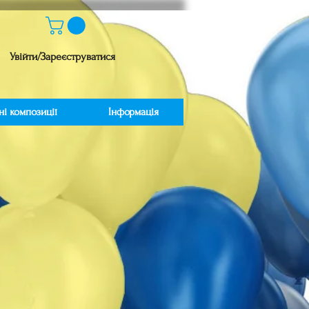
Увійти/Зареєструватися
ні композиції
Інформація
іна