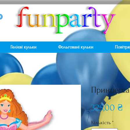
Гелієві кульки
Фольговані кульки
Повітря
Принцесса
Ц
325,00 ₴
Кількість
*