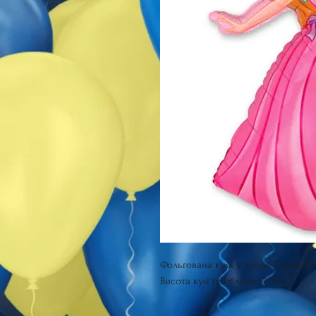
Фольгована куля у формі Принцеси
Висота кулі приблизно 70см