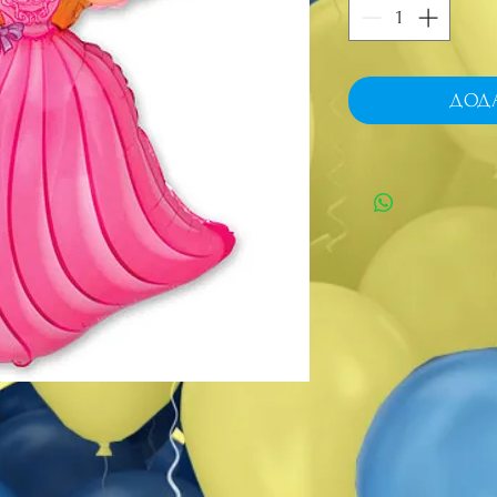
ДОД
.