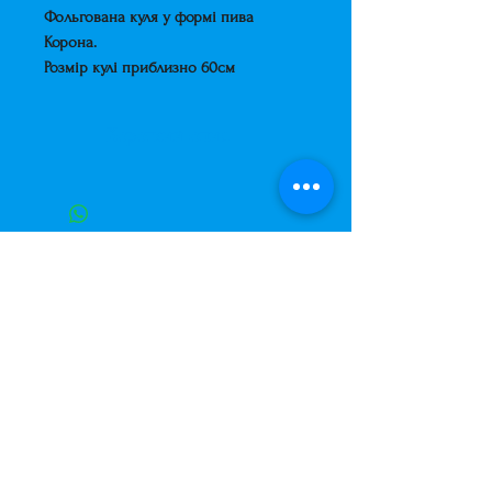
Фольгована куля у формі пива
Корона.
Розмір кулі приблизно 60см
Короткий опис
Фольгована куля у формі
Майнкрафт.
Розмір кулі приблизно 60см
Завжди до Ваших послуг
+38 (063) 400-37-37
(Viber/Telegram)
+38 (068) 300-37-37
вул. Архітектора Вербицького 30а,
ТЦ Сільпо, вхід зі зворотньої сторони
будівлі.
500м від м. Вирлиця,