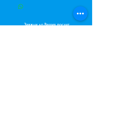
Завжди до Ваших послуг
+38 (063) 400-37-37
(Viber/Telegram)
+38 (068) 300-37-37
вул. Архітектора Вербицького 30а,
ТЦ Сільпо, вхід зі зворотньої сторони
будівлі.
500м від м. Вирлиця,
Дарницький район,
м. Київ, Україна.
shariki.site@gmail.com