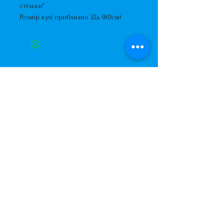
стільки"
Розмір кулі приблизно 32д (80см)
Завжди до Ваших послуг
+38 (063) 400-37-37
(Viber/Telegram)
+38 (068) 300-37-37
вул. Архітектора Вербицького 30а,
ТЦ Сільпо, вхід зі зворотньої сторони
будівлі.
500м від м. Вирлиця,
Дарницький район,
м. Київ, Україна.
shariki.site@gmail.com