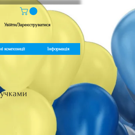
Увійти/Зареєструватися
ні композиції
Інформація
ручками
іна