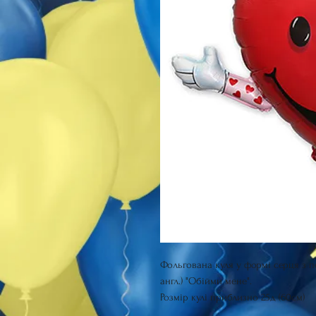
Фольгована куля у формі серця з п
англ.) "Обійми мене".
Розмір кулі приблизно 25д (60см)