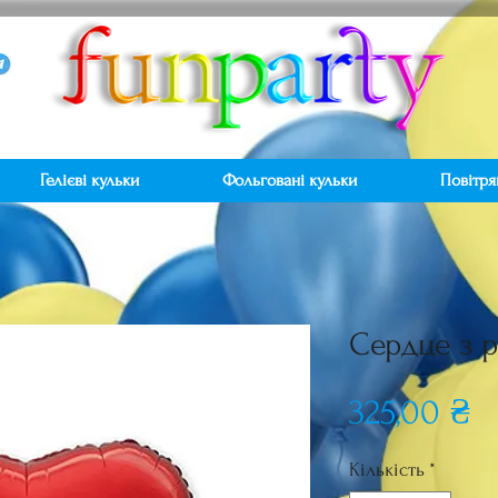
Гелієві кульки
Фольговані кульки
Повітря
Сердце з 
Ц
325,00 ₴
Кількість
*