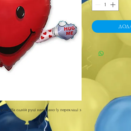
ДОД
ером. На одній руці написано (у перекладі з