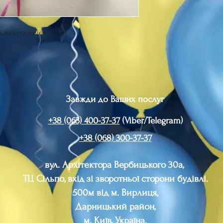
, надута гелієм.
Завжди до Ваших послуг
+38 (063) 400-37-37
(Viber/Telegram)
+38 (068) 300-37-37
вул. Архітектора Вербицького 30а,
ТЦ Сільпо, вхід зі зворотньої сторони будівлі.
500м від м. Вирлиця,
Дарницький район,
м. Київ, Україна.