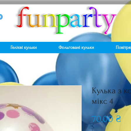
Гелієві кульки
Фольговані кульки
Повітря
Кулька з к
мікс 4
Ці
70,00 ₴