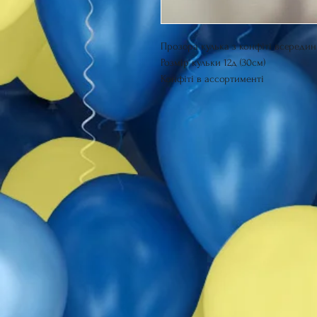
Прозора кулька з конфіті всередині
Розмір кульки 12д (30см)
Конфіті в ассортименті