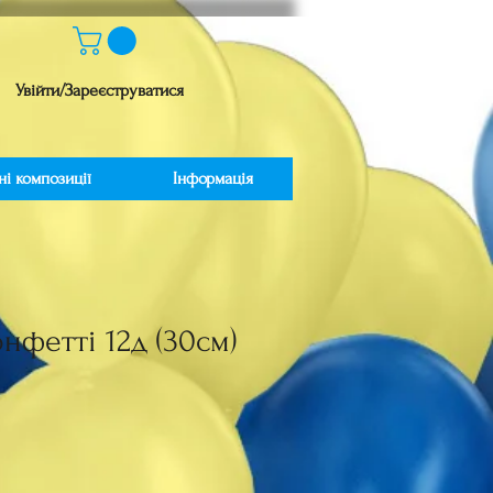
Увійти/Зареєструватися
ні композиції
Інформація
онфетті 12д (30см)
на