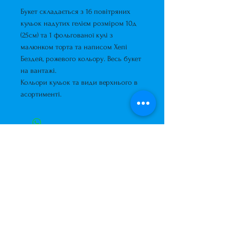
Букет складається з 16 повітряних
кульок надутих гелієм розміром 10д
(25см) та 1 фольгованої кулі з
малюнком торта та написом Хепі
Бездей, рожевого кольору. Весь букет
на вантажі.
Кольори кульок та види верхнього в
асортименті.
Завжди до Ваших послуг
+38 (063) 400-37-37
(Viber/Telegram)
+38 (068) 300-37-37
вул. Архітектора Вербицького 30а,
ТЦ Сільпо, вхід зі зворотньої сторони