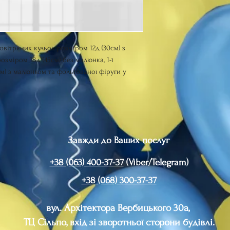
повітряних кульок розміром 12д (30см) з
зміром 18д (45см) без малюнка, 1-ї
см) з малюнком та фольгованої фіруги у
Завжди до Ваших послуг
+38 (063) 400-37-37
(Viber/Telegram)
+38 (068) 300-37-37
вул. Архітектора Вербицького 30а,
ТЦ Сільпо, вхід зі зворотньої сторони будівлі.