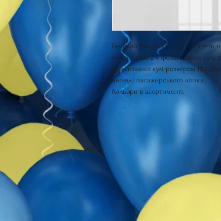
Гелієвий букет складається з 9-ти 
малюнками, 2-х фольгованих куль ро
фольгованої кулі розміром 18д (45
вигляді пасажирського літака.
Кольори в асортименті.