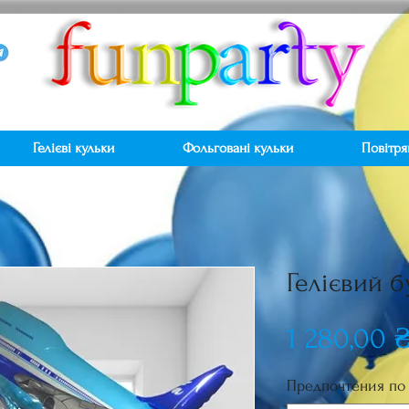
Гелієві кульки
Фольговані кульки
Повітря
Гелієвий 
1 280,00 
Предпочтения по 