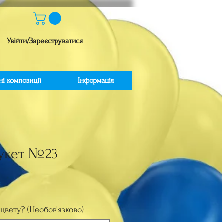
Увійти/Зареєструватися
ні композиції
Інформація
букет №23
Ціна
₴
цвету? (Необов'язково)