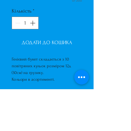
0/500
Кількість
*
ДОДАТИ ДО КОШИКА
Гелієвий букет складається з 10
повітряних кульок розміром 12д
(30см) на грузику.
Кольори в асортименті.
Завжди до Ваших послуг
+38 (063) 400-37-37
(Viber/Telegram)