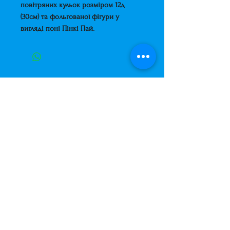
повітряних кульок розміром 12д
(30см) та фольгованої фігури у
вигляді поні Пінкі Пай.
Завжди до Ваших послуг
+38 (063) 400-37-37
(Viber/Telegram)
+38 (068) 300-37-37
вул. Архітектора Вербицького 30а,
ТЦ Сільпо, вхід зі зворотньої сторони
будівлі.
500м від м. Вирлиця,
Дарницький район,
м. Київ, Україна.
shariki.site@gmail.com