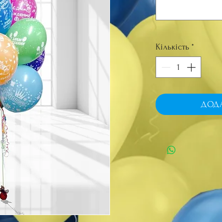
Кількість
*
ДОД