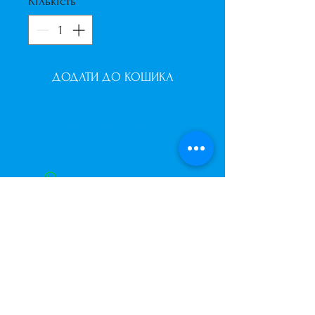
Кількість
*
ДОДАТИ ДО КОШИКА
Короткий опис
Подвійні серця з повітряних
кульок на каркасі.
Висота 1м.
Кольори в асортименті.
Завжди до Ваших послуг
+38 (063) 400-37-37
(Viber/Telegram)
+38 (068) 300-37-37
вул. Архітектора Вербицького 30а,
ТЦ Сільпо, вхід зі зворотньої сторони