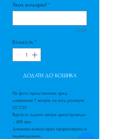
Яких кольорів?
*
0/500
Кількість
*
ДОДАТИ ДО КОШИКА
На фото представлена ​​арка,
довжиною 7 метрів, на вхід розмірів
2,5*2*2,5
Вартість одного метра арки/гірлянди
– 200 грн.
Довжина кожної арки прораховується
індивідуально.