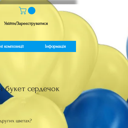
Увійти/Зареєструватися
ні композиції
Інформація
й букет сердечок
іна
других цветах?