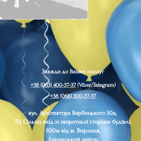
Завжди до Ваших послуг
+38 (063) 400-37-37
(Viber/Telegram)
+38 (068) 300-37-37
вул. Архітектора Вербицького 30а,
ТЦ Сільпо, вхід зі зворотньої сторони будівлі.
500м від м. Вирлиця,
Дарницький район,