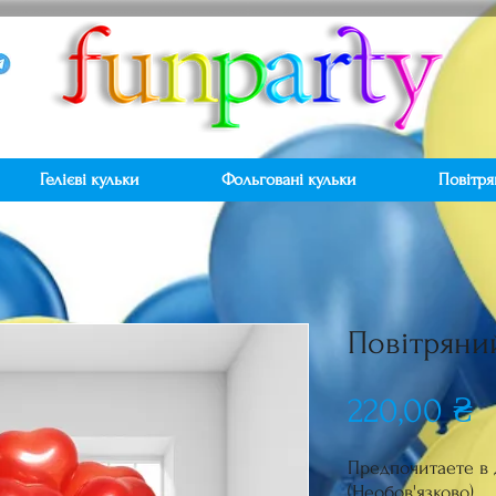
Гелієві кульки
Фольговані кульки
Повітря
Повітряни
Ц
220,00 ₴
Предпочитаете в 
(Необов'язково)