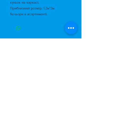
кульок на каркасі.
Приблизний розмір: 1.2м*2м.
Кольори в асортименті.
Завжди до Ваших послуг
+38 (063) 400-37-37
(Viber/Telegram)
+38 (068) 300-37-37
вул. Архітектора Вербицького 30а,
ТЦ Сільпо, вхід зі зворотньої сторони
будівлі.
500м від м. Вирлиця,
Дарницький район,
м. Київ, Україна.
shariki.site@gmail.com