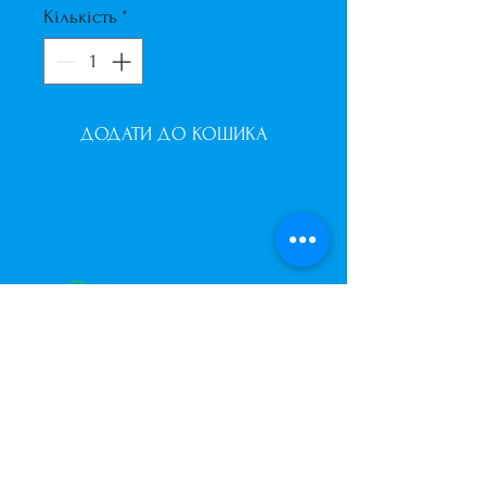
Кількість
*
ДОДАТИ ДО КОШИКА
Короткий опис
Цифра з повітряних кульок на
каркасі заввишки 1м.
Кольори в асортименті.
Завжди до Ваших послуг
+38 (063) 400-37-37
(Viber/Telegram)
+38 (068) 300-37-37
вул. Архітектора Вербицького 30а,