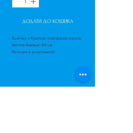
ДОДАТИ ДО КОШИКА
Бджілка з букетом повітряних кульок.
Висота близько 80 см.
Кольори в асортименті.
Короткий опис
Бджілка з букетом повітряних
кульок.
Висота близько 80 см.
Кольори в асортименті.
Завжди до Ваших послуг
+38 (063) 400-37-37
(Viber/Telegram)
+38 (068) 300-37-37