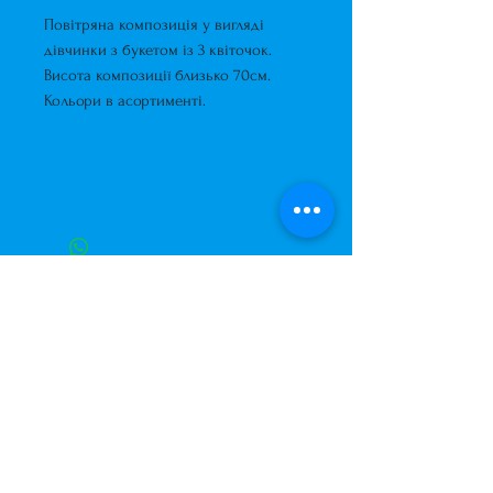
Повітряна композиція у вигляді
дівчинки з букетом із 3 квіточок.
Висота композиції близько 70см.
Кольори в асортименті.
Короткий опис
Повітряна композиція у вигляді
дівчинки з букетом із 3
квіточок.
Висота композиції близько
Завжди до Ваших послуг
70см.
+38 (063) 400-37-37
(Viber/Telegram)
Кольори в асортименті.
+38 (068) 300-37-37
вул. Архітектора Вербицького 30а,
ТЦ Сільпо, вхід зі зворотньої сторони
будівлі.