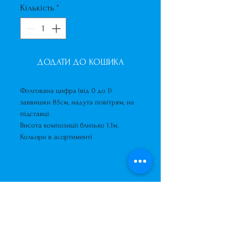
Кількість
*
ДОДАТИ ДО КОШИКА
Фолгована цифра (від 0 до 1)
заввишки 85см, надута повітрям, на
підставці.
Висота композиції близько 1.1м.
Кольори в асортименті
Короткий опис
Фолгована цифра (від 0 до 1)
заввишки 85см, надута
повітрям, на підставці.