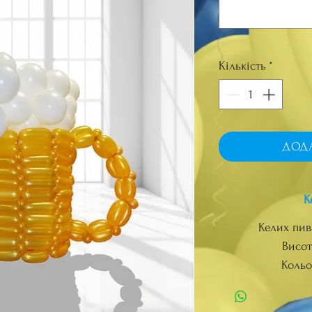
Кількість
*
ДОД
К
Келих пив
Висот
Кольо