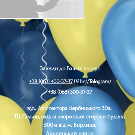
Завжди до Ваших послуг
+38 (063) 400-37-37
(Viber/Telegram)
+38 (068) 300-37-37
вул. Архітектора Вербицького 30а,
ТЦ Сільпо, вхід зі зворотньої сторони будівлі.
500м від м. Вирлиця,
Дарницький район,