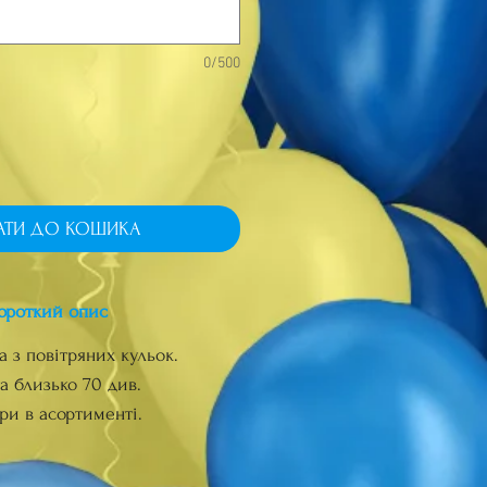
0/500
АТИ ДО КОШИКА
ороткий опис
а з повітряних кульок.
а близько 70 див.
ри в асортименті.