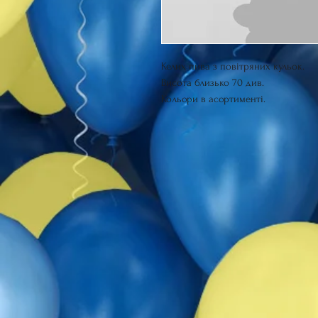
Келих пива з повітряних кульок.
Висота близько 70 див.
Кольори в асортименті.