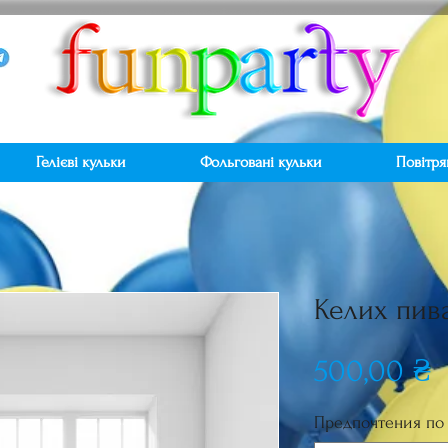
Гелієві кульки
Фольговані кульки
Повітря
Келих пив
Ц
500,00 ₴
Предпочтения по 