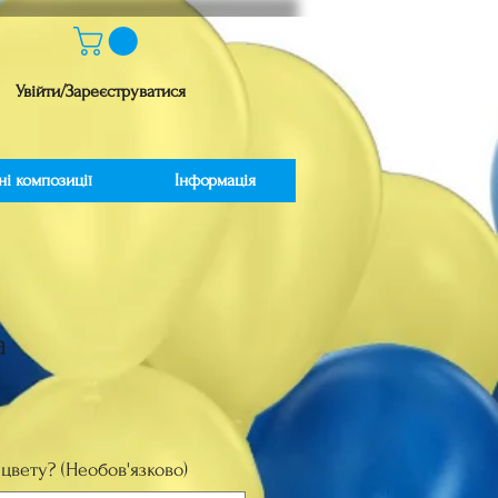
Увійти/Зареєструватися
ні композиції
Інформація
а
іна
цвету? (Необов'язково)